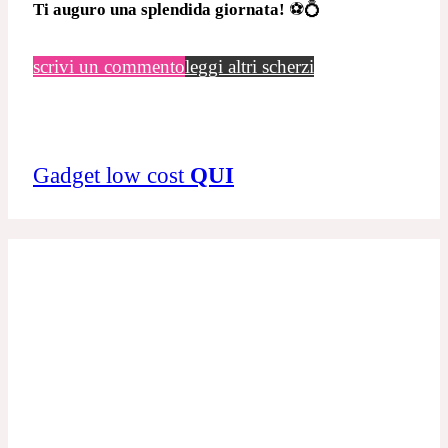
Ti auguro una splendida giornata!
⚽💍
scrivi un commento
leggi altri scherzi
Gadget low cost
QUI
0
Valutazione articolo
Iscriviti
Accedi