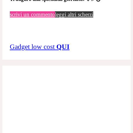
scrivi un commento
leggi altri scherzi
Gadget low cost
QUI
5
Valutazione articolo
Iscriviti
Accedi